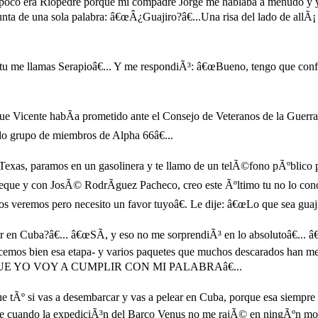
mpoco era Riopedre porque mi compadre Jorge me hablaba a menudo y 
unta de una sola palabra: â€œÂ¿Guajiro?â€...Una risa del lado de all
tu me llamas Serapioâ€... Y me respondiÃ³: â€œBueno, tengo que confe
 Vicente habÃ­a prometido ante el Consejo de Veteranos de la Guerr
do grupo de miembros de Alpha 66â€...
n Texas, paramos en un gasolinera y te llamo de un telÃ©fono pÃºblic
que y con JosÃ© RodrÃ­guez Pacheco, creo este Ãºltimo tu no lo conoc
s veremos pero necesito un favor tuyoâ€. Le dije: â€œLo que sea guaj
n Cuba?â€... â€œSÃ­, y eso no me sorprendiÃ³ en lo absolutoâ€... â
emos bien esa etapa- y varios paquetes que muchos descarados han me
 YO VOY A CUMPLIR CON MI PALABRAâ€...
e tÃº si vas a desembarcar y vas a pelear en Cuba, porque esa siempre 
e cuando la expediciÃ³n del Barco Venus no me rajÃ© en ningÃºn mome