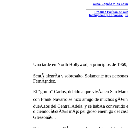
Cuba, España y los Esta
Presidio Político de C
Inteligencia y Espionaje
|
C
Organizacion
Autentica
Una tarde en North Hollywod, a principios de 1969, 
SentÃ­ alegrÃ­a y sobresalto. Solamente tres pers
FernÃ¡ndez.
El "gordo" Carlos, debido a que vivÃ­a en San Marcos
con Frank Navarro se hizo amigo de muchos gÃ¼inero
dueÃ±os del Central Adela, y se habÃ­a convertido e
diciendo: â€œÃ‰l mÃ¡s peligroso enemigo del castri
Gleasonâ€...