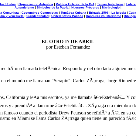
dos Unidos
|
Organización Auténtica
|
Política Exterior de la O/A
|
Temas Auténticos
|
Lídere
Autenticismo
|
Símbolos de la Patria
|
Nuestros Próceres
|
Martirologio
|
uba Comunista
|
Costumbres Comunistas
|
Temática Cubana
|
Brigada 2506
|
La Iglesia
|
Cuba
uba y Venezuela
|
Clandestinidad
|
United States Politics
|
Honduras vs. Marxismo
|
Bibliogr
EL OTRO 17 DE ABRIL
por Esteban Fernandez
recibÃ­ una llamada telefÃ³nica. Respondo y del otro lado alguien me 
onas en el mundo me llamaban "Serapio": Carlos ZÃ¡rraga, Jorge Riope
, California y leÃ­a mis escritos, ya me llamaba â€œEstebanâ€... Y co
s y aprendiÃ³ a llamarme â€œEstebitaâ€... ZÃ¡rraga era miembro de u
n famoso cuando el periodista Drew Pearson se refiriÃ³ a Ã©l en su co
smo en Miami se llama Carlos ZÃ¡rraga quien tiene un parecido fÃ­sic