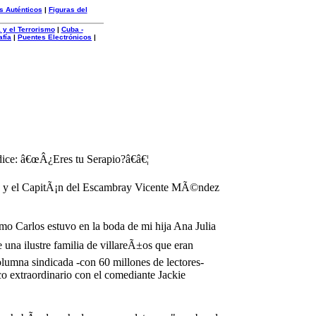
s Auténticos
|
Figuras del
 y el Terrorismo
|
Cuba -
afía
|
Puentes Electrónicos
|
dice: â€œÂ¿Eres tu Serapio?â€â€¦
dre y el CapitÃ¡n del Escambray Vicente MÃ©ndez
mo Carlos estuvo en la boda de mi hija Ana Julia
na ilustre familia de villareÃ±os que eran
lumna sindicada -con 60 millones de lectores-
o extraordinario con el comediante Jackie