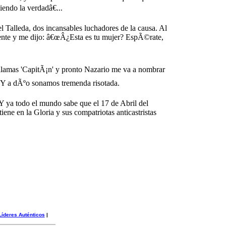
iendo la verdadâ€...
Talleda, dos incansables luchadores de la causa. Al
mente y me dijo: â€œÂ¿Esta es tu mujer? EspÃ©rate,
lamas 'CapitÃ¡n' y pronto Nazario me va a nombrar
. Y a dÃºo sonamos tremenda risotada.
 ya todo el mundo sabe que el 17 de Abril del
ne en la Gloria y sus compatriotas anticastristas
Líderes Auténticos
|