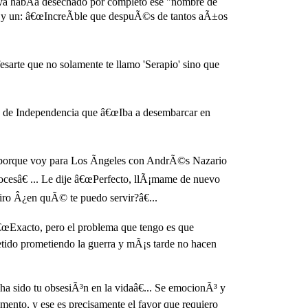
ya habÃ­a desechado por completo ese "nombre de
Ã¡ y un: â€œIncreÃ­ble que despuÃ©s de tantos aÃ±os
sarte que no solamente te llamo 'Serapio' sino que
a de Independencia que â€œIba a desembarcar en
o porque voy para Los Ãngeles con AndrÃ©s Nazario
esâ€ ... Le dije â€œPerfecto, llÃ¡mame de nuevo
iro Â¿en quÃ© te puedo servir?â€...
€œExacto, pero el problema que tengo es que
tido prometiendo la guerra y mÃ¡s tarde no hacen
ha sido tu obsesiÃ³n en la vidaâ€... Se emocionÃ³ y
nto, y ese es precisamente el favor que requiero