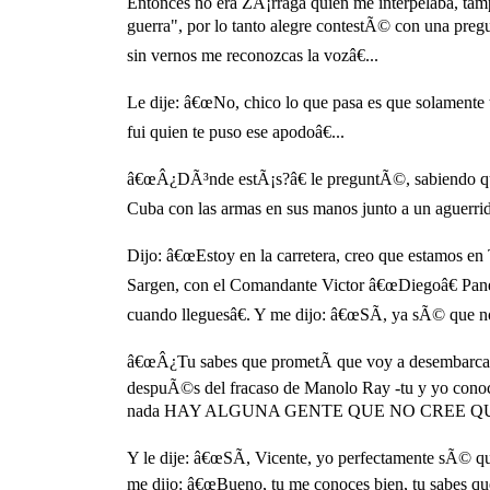
Entonces no era ZÃ¡rraga quien me interpelaba, ta
guerra", por lo tanto alegre contestÃ© con una preg
sin vernos me reconozcas la vozâ€...
Le dije: â€œNo, chico lo que pasa es que solamente 
fui quien te puso ese apodoâ€...
â€œÂ¿DÃ³nde estÃ¡s?â€ le preguntÃ©, sabiendo que
Cuba con las armas en sus manos junto a un aguerri
Dijo: â€œEstoy en la carretera, creo que estamos e
Sargen, con el Comandante Victor â€œDiegoâ€ Pane
cuando lleguesâ€. Y me dijo: â€œSÃ­, ya sÃ© que no
â€œÂ¿Tu sabes que prometÃ­ que voy a desembarcar e
despuÃ©s del fracaso de Manolo Ray -tu y yo conoc
nada HAY ALGUNA GENTE QUE NO CREE QUE
Y le dije: â€œSÃ­, Vicente, yo perfectamente sÃ© qu
me dijo: â€œBueno, tu me conoces bien, tu sabes qu