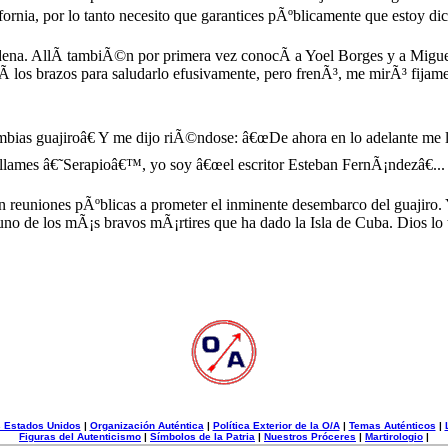
fornia, por lo tanto necesito que garantices pÃºblicamente que estoy dic
na. AllÃ­ tambiÃ©n por primera vez conocÃ­ a Yoel Borges y a Miguel 
Ã­ los brazos para saludarlo efusivamente, pero frenÃ³, me mirÃ³ fija
bias guajiroâ€ Y me dijo riÃ©ndose: â€œDe ahora en lo adelante me l
e llames â€˜Serapioâ€™, yo soy â€œel escritor Esteban FernÃ¡ndezâ€..
reuniones pÃºblicas a prometer el inminente desembarco del guajiro. Y
 de los mÃ¡s bravos mÃ¡rtires que ha dado la Isla de Cuba. Dios lo tie
s Estados Unidos
|
Organización Auténtica
|
Política Exterior de la O/A
|
Temas Auténticos
|
Figuras del Autenticismo
|
Símbolos de la Patria
|
Nuestros Próceres
|
Martirologio
|