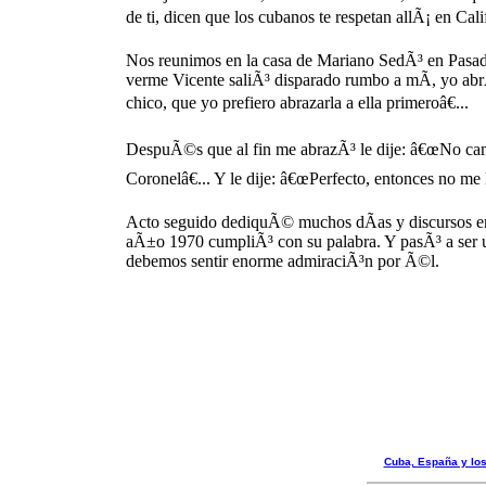
de ti, dicen que los cubanos te respetan allÃ¡ en Cali
Nos reunimos en la casa de Mariano SedÃ³ en Pasade
verme Vicente saliÃ³ disparado rumbo a mÃ­, yo abr
chico, que yo prefiero abrazarla a ella primeroâ€...
DespuÃ©s que al fin me abrazÃ³ le dije: â€œNo cam
Coronelâ€... Y le dije: â€œPerfecto, entonces no m
Acto seguido dediquÃ© muchos dÃ­as y discursos en 
aÃ±o 1970 cumpliÃ³ con su palabra. Y pasÃ³ a ser uno
debemos sentir enorme admiraciÃ³n por Ã©l.
Cuba, España y lo