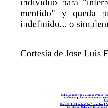
individuo para "inter
mentido" y queda p
indefinido... o simplem
Cortesía de Jose Luis 
Cuba, España y los Estados Unidos
|
Or
Auténticos
|
Líderes Auténticos
|
Figu
Pró
Presidio Político de Cuba Comunista
|
C
La Iglesia
|
Cuba y el Terrorismo
|