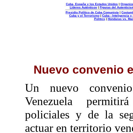
Cuba, España y los Estados Unidos
|
Organiza
Líderes Auténticos
|
Figuras del Autenticis
Presidio Político de Cuba Comunista
|
Costum
Cuba y el Terrorismo
|
Cuba - Inteligencia y
Politics
|
Honduras vs. Ma
Organizacion
Autentica
Nuevo convenio e
Un nuevo convenio
Venezuela permitir
policiales y de la se
actuar en territorio ve