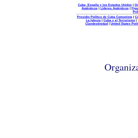
Cuba, España y los Estados Unidos
|
Or
Auténticos
|
Líderes Auténticos
|
Figu
Pró
Presidio Político de Cuba Comunista
|
C
La Iglesia
|
Cuba y el Terrorismo
|
Clandestinidad
|
United States Poli
Organiz