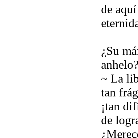
de aquí 
eternid
¿Su má
anhelo
~ La li
tan frág
¡tan dif
de logr
¿Merec