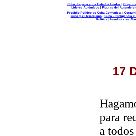
Cuba, España y los Estados Unidos
|
Organiza
Líderes Auténticos
|
Figuras del Autenticis
Presidio Político de Cuba Comunista
|
Costum
Cuba y el Terrorismo
|
Cuba - Inteligencia y
Politics
|
Honduras vs. Ma
Organizacion
Autentica
17 
Hagamo
para re
a todos