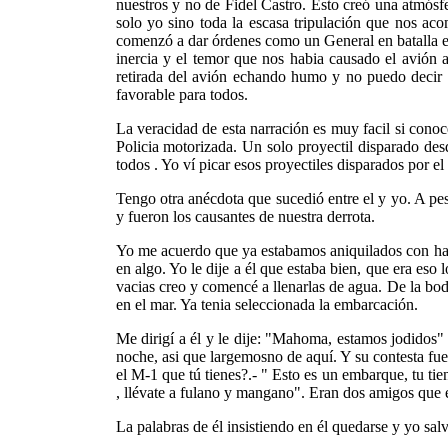
nuestros y no de Fidel Castro. Esto creó una atmósf
solo yo sino toda la escasa tripulación que nos a
comenzó a dar órdenes como un General en batalla ex
inercia y el temor que nos habia causado el avión a
retirada del avión echando humo y no puedo decir c
favorable para todos.
La veracidad de esta narración es muy facil si cono
Policia motorizada. Un solo proyectil disparado de
todos . Yo ví picar esos proyectiles disparados por e
Tengo otra anécdota que sucedió entre el y yo. A pe
y fueron los causantes de nuestra derrota.
Yo me acuerdo que ya estabamos aniquilados con hamb
en algo. Yo le dije a él que estaba bien, que era eso
vacias creo y comencé a llenarlas de agua. De la bod
en el mar. Ya tenia seleccionada la embarcación.
Me dirigí a él y le dije: "Mahoma, estamos jodidos"
noche, asi que largemosno de aquí. Y su contesta fue
el M-1 que tú tienes?.- " Esto es un embarque, tu ti
, llévate a fulano y mangano". Eran dos amigos que el
La palabras de él insistiendo en él quedarse y yo s