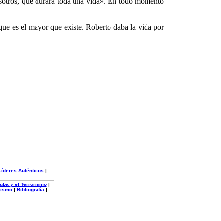
nosotros, que durará toda una vida». En todo momento
que es el mayor que existe. Roberto daba la vida por
Líderes Auténticos
|
uba y el Terrorismo
|
xismo
|
Bibliografía
|