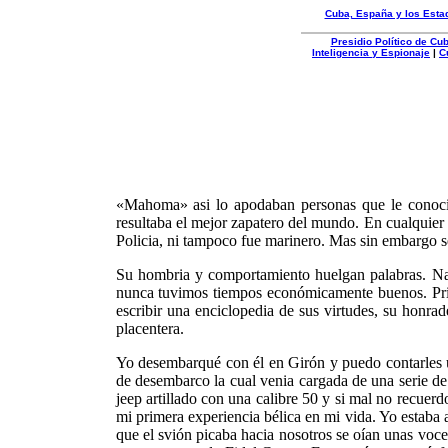
Cuba, España y los Esta
Presidio Político de C
Inteligencia y Espionaje
|
C
Organizacion
Autentica
«Mahoma» asi lo apodaban personas que le conocian
resultaba el mejor zapatero del mundo. En cualquier 
Policia, ni tampoco fue marinero. Mas sin embargo se
Su hombria y comportamiento huelgan palabras. Na
nunca tuvimos tiempos económicamente buenos. Prin
escribir una enciclopedia de sus virtudes, su honra
placentera.
Yo desembarqué con él en Girón y puedo contarles 
de desembarco la cual venia cargada de una serie d
jeep artillado con una calibre 50 y si mal no recue
mi primera experiencia bélica en mi vida. Yo estab
que el svión picaba hacia nosotros se oían unas voce