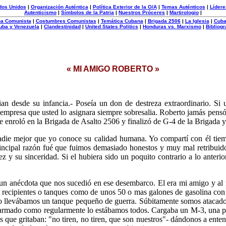
dos Unidos
|
Organización Auténtica
|
Política Exterior de la O/A
|
Temas Auténticos
|
Lídere
Autenticismo
|
Símbolos de la Patria
|
Nuestros Próceres
|
Martirologio
|
uba Comunista
|
Costumbres Comunistas
|
Temática Cubana
|
Brigada 2506
|
La Iglesia
|
Cuba
uba y Venezuela
|
Clandestinidad
|
United States Politics
|
Honduras vs. Marxismo
|
Bibliogr
« MI AMIGO ROBERTO »
 desde su infancia.- Poseía un don de destreza extraordinario. Si 
empresa que usted lo asignara siempre sobresalia. Roberto jamás pensó 
 enroló en la Brigada de Asalto 2506 y finalizó de G-4 de la Brigada y
die mejor que yo conoce su calidad humana. Yo compartí con él tiemp
cipal razón fué que fuimos demasiado honestos y muy mal retribuidos
dez y su sinceridad. Si el hubiera sido un poquito contrario a lo ante
un anécdota que nos sucedió en ese desembarco. El era mi amigo y a
e recipientes o tanques como de unos 50 o mas galones de gasolina con
rdo llevábamos un tanque pequeño de guerra. Súbitamente somos atacados
a armado como regularmente lo estábamos todos. Cargaba un M-3, una 
s que gritaban: "no tiren, no tiren, que son nuestros"- dándonos a ente