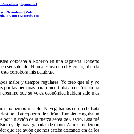
s Auténticos
|
Figuras del
 y el Terrorismo
|
Cuba -
afía
|
Puentes Electrónicos
|
usted colocaba a Roberto en una zapateria, Roberto
en ser soldado. Nunca estuvo en el Ejercito, ni en la
 esto corrobora mis palabras.
os malos y tiempos regulares. Yo creo que el y yo
 por las personas para quien trabajamos. Yo podria
rior creanme que su vejez económica hubiera sido mas
l mismo tiempo mi Jefe. Navegabamos en una balsota
 destino al aeropuerto de Girón. Tambien cargaba un
 por un avión de la fuerza aérea de Castro. Esta fué
pistola y algunas granadas de mano. Al mismo tiempo
nder que ese avión que nos estaba atacando era de los