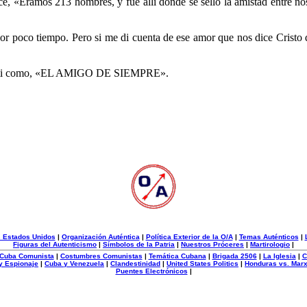
dice, «Eramos 213 hombres, y fue allí donde se selló la amistad entre 
or poco tiempo. Pero si me di cuenta de ese amor que nos dice Cristo 
s a ti como, «EL AMIGO DE SIEMPRE».
s Estados Unidos
|
Organización Auténtica
|
Política Exterior de la O/A
|
Temas Auténticos
|
Figuras del Autenticismo
|
Símbolos de la Patria
|
Nuestros Próceres
|
Martirologio
|
e Cuba Comunista
|
Costumbres Comunistas
|
Temática Cubana
|
Brigada 2506
|
La Iglesia
|
C
 y Espionaje
|
Cuba y Venezuela
|
Clandestinidad
|
United States Politics
|
Honduras vs. Mar
Puentes Electrónicos
|