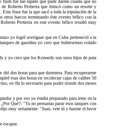
se flash fué tan rápido que pude darme cuanta que no
 de Roberto Pertierra que brincó como un resorte y
ta frase fue la que sacó a toda la tripulación de la
os otros barcos terminando éste evento bélico con la
Roberto Pertierra en este evento bélico resultó muy
amizo yo logré averiguar que en Cuba perteneció a la
s tanques de gasolina yo creo que hubiesemos volado
edy y yo creo que los Kennedy son unos hijos de puta
me dió dos horas para que durmiera. Para recuperarme
mpleé esas dos horas en recolectar cajas de calibre 50
no, en fín lo necesario para poder resistir dos meses
ginaba y por eso ya estaba preparado para irme en la
 " ¿Por Qué?- "Tu no pensarias parar esos tanques con
 dijo muy seriamente: "Juan, vete tú y hazme el favor
e escapar.