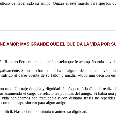
loso de haber sido su amigo. Quizás el esté muerto para que los qu
ENE AMOR MAS GRANDE QUE EL QUE DA LA VIDA POR S
En Roberto Pertierra era condición estelar que le acompañó toda su vida.
gativamente. Si una acción mal hecha de alguno de ellos era obvia e in
sufrido al darse cuenta de su fallo? y añadía: «tuvo una decisión err
traje. Un traje de gala y dignidad. Jamás perdió la fé de la realizaci
ar asumiendo el cargo de relaciones públicas del amigo. Si había una p
u vida hablábamos con frecuencia y con distintas frases no repetida
con un halago sincero para algún amigo.
a difícil. Hasta el último minuto mantuvo su dignidad.