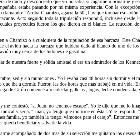
era de duda y desconcierto que yo no sabia si cagarme u orinarme y e
compañaba estaba pasando por mi misma experiencia. Con la excepción
clamando: "Arriba Chamizo, agarra la 50 , hay que tumbar ese avión". Es
tacante. Acto seguido toda la tripulación respondió, inclusive desde l
uales proyectiles fueron los que dieron en el blanco. La reacción de 
cen a Chamizo o a cualquiera de la tripulación de esa barcaza. Este Ch
sde el avión hacia la barcaza que hubiera dado al blanco de uno de lo
l avión muy cerca de los bidones de gasolina.
sar de nuestra fuerte y sólida amistad el era un admirador de los Kenn
re, sed y sin municiones . Yo llevaba casi 48 horas sin dormir y el 
 lo que iba a dormir. Fueron las dos horas que mas trabajé en mi vida. E
ega de Girón comencé a recolectar galletas , jugos, leche condensada, vi
 y me contestó, "si Juan, no tenemos escape". Yo le dije que me lo ima
 radical y seria: " Juan, yo tengo que morirme en ésta". Y le respondi:
enes familia, yo también la tengo, vámonos para el carajo". Entonces me
 queria beneficiar y salvarle la vida.
alvarme acompañado de dos mas de su selección me quitaron los deseos d