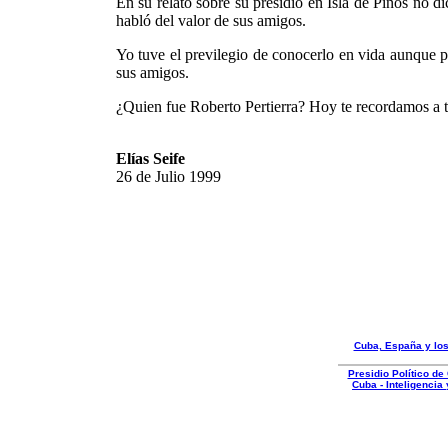
En su relato sobre su presidio en Isla de Pinos no 
habló del valor de sus amigos.
Yo tuve el previlegio de conocerlo en vida aunque p
sus amigos.
¿Quien fue Roberto Pertierra? Hoy te recordamo
Elías Seife
26 de Julio 1999
Cuba, España y lo
Presidio Político d
Cuba - Inteligencia