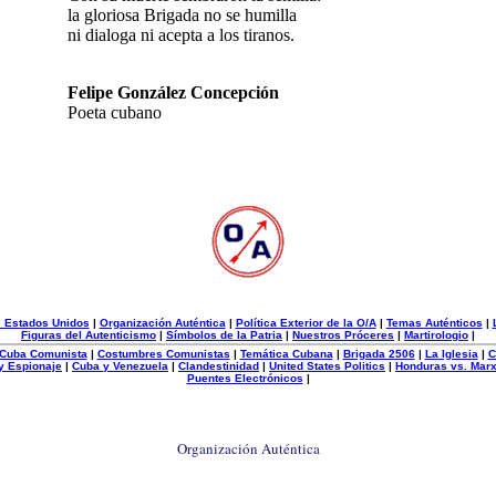
la gloriosa Brigada no se humilla
ni dialoga ni acepta a los tiranos.
Felipe González Concepción
Poeta cubano
s Estados Unidos
|
Organización Auténtica
|
Política Exterior de la O/A
|
Temas Auténticos
|
Figuras del Autenticismo
|
Símbolos de la Patria
|
Nuestros Próceres
|
Martirologio
|
e Cuba Comunista
|
Costumbres Comunistas
|
Temática Cubana
|
Brigada 2506
|
La Iglesia
|
C
 y Espionaje
|
Cuba y Venezuela
|
Clandestinidad
|
United States Politics
|
Honduras vs. Mar
Puentes Electrónicos
|
Organización Auténtica