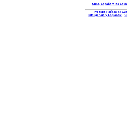
Cuba, España y los Esta
Presidio Político de C
Inteligencia y Espionaje
|
C
Organizacion
Autentica