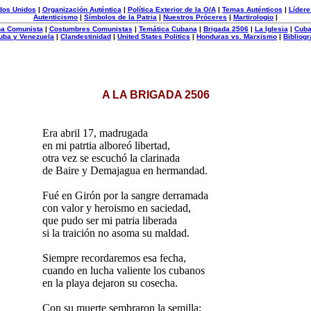
dos Unidos
|
Organización Auténtica
|
Política Exterior de la O/A
|
Temas Auténticos
|
Lídere
Autenticismo
|
Símbolos de la Patria
|
Nuestros Próceres
|
Martirologio
|
uba Comunista
|
Costumbres Comunistas
|
Temática Cubana
|
Brigada 2506
|
La Iglesia
|
Cuba
uba y Venezuela
|
Clandestinidad
|
United States Politics
|
Honduras vs. Marxismo
|
Bibliogr
A LA BRIGADA 2506
Era abril 17, madrugada
en mi patrtia alboreó libertad,
otra vez se escuchó la clarinada
de Baire y Demajagua en hermandad.
Fué en Girón por la sangre derramada
con valor y heroismo en saciedad,
que pudo ser mi patria liberada
si la traición no asoma su maldad.
Siempre recordaremos esa fecha,
cuando en lucha valiente los cubanos
en la playa dejaron su cosecha.
Con su muerte sembraron la semilla: