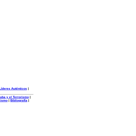
Líderes Auténticos
|
uba y el Terrorismo
|
xismo
|
Bibliografía
|