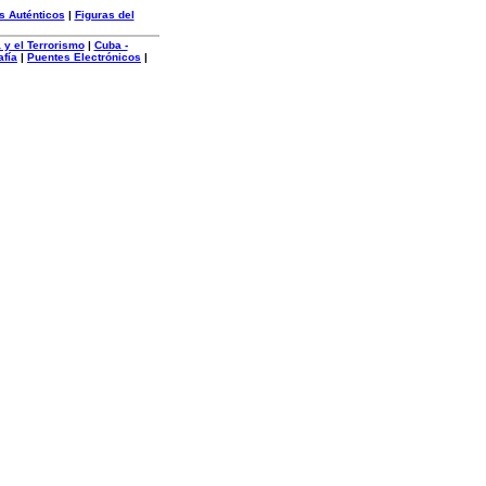
s Auténticos
|
Figuras del
 y el Terrorismo
|
Cuba -
afía
|
Puentes Electrónicos
|