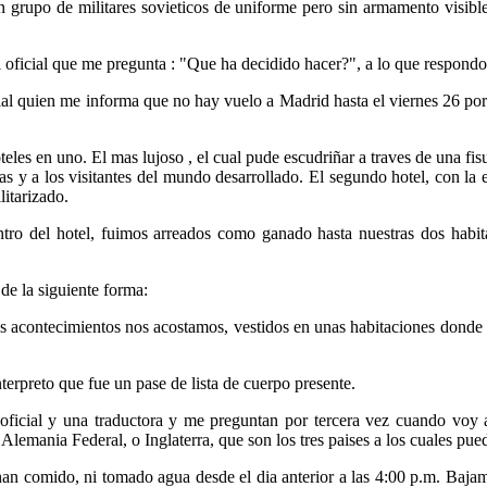
 grupo de militares sovieticos de uniforme pero sin armamento visibl
 oficial que me pregunta : "Que ha decidido hacer?", a lo que respondo:
ial quien me informa que no hay vuelo a Madrid hasta el viernes 26 por 
eles en uno. El mas lujoso , el cual pude escudriñar a traves de una fis
reas y a los visitantes del mundo desarrollado. El segundo hotel, con la
litarizado.
tro del hotel, fuimos arreados como ganado hasta nuestras dos habita
de la siguiente forma:
os acontecimientos nos acostamos, vestidos en unas habitaciones donde 
nterpreto que fue un pase de lista de cuerpo presente.
oficial y una traductora y me preguntan por tercera vez cuando voy 
emania Federal, o Inglaterra, que son los tres paises a los cuales pued
han comido, ni tomado agua desde el dia anterior a las 4:00 p.m. Bajam