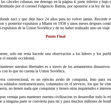
s cárceles cubanas, me detengo en la página 4, parte inferior y bajo 
tituido por el coronel Fulgencio Batista, por oponerse a la ley de las 
 donde naci y que deje hace 24 años para no volver jamas. Recorde m
cion y posterior expulsion a Miami en 1958 y unos meses despues contra
xpulsion de la Union Soviética y de no haber realizado sino un viaje 
Punto Final
ente, solo me resta hacerle una observacion a los lideres y los pue
re el mundo occidental.
mantener nuestras libertades es a traves de los armamentos disuasivo
es con lo que no cuenta la Union Soviética.
rra convencional, es un ejército avido de conquista, listo para 
s soldados norteamericanos, voluntarios en el servicio, los que he vis
rra, no tienen nada que conquistar y tienen otras inquietudes e interese
ran ventaja para mantener nuestra civilizacion es desarrollar todo lo re
aje a ninguna parte se convierta para mi y para muchos millones de homb