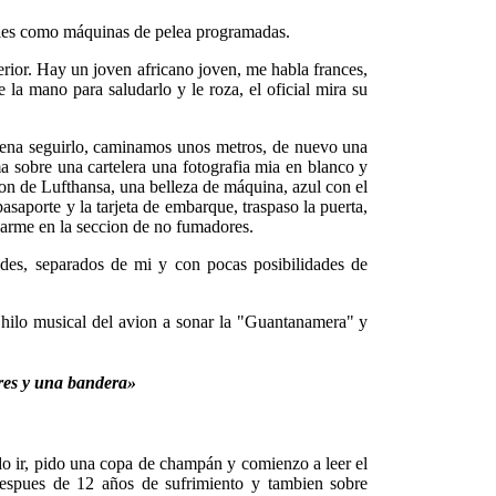
uales como máquinas de pelea programadas.
terior. Hay un joven africano joven, me habla frances,
 la mano para saludarlo y le roza, el oficial mira su
rdena seguirlo, caminamos unos metros, de nuevo una
ma sobre una cartelera una fotografia mia en blanco y
ion de Lufthansa, una belleza de máquina, azul con el
asaporte y la tarjeta de embarque, traspaso la puerta,
carme en la seccion de no fumadores.
des, separados de mi y con pocas posibilidades de
l hilo musical del avion a sonar la "Guantanamera" y
res y una bandera»
do ir, pido una copa de champán y comienzo a leer el
 despues de 12 años de sufrimiento y tambien sobre