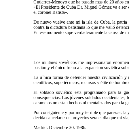
Gutierrez-Menoyo que ha pasado mas de 20 años en la
«El Presidente de Cuba Dr. Miguel Gómez va a ser des
el coronel Batista».
De nuevo vuelve ante mi la isla de Cuba, la patria
contra la dictadura batistiana lo que me valió deten
En ese momento supe verdaderamente la causa de mi e
Los militares soviéticos me impresionaron enormem
bastión y el único freno a la expansion soviética sob
La u´nica forma de defender nuestra civilización y 
científicos, supertécnicos, recursos y élite de hombr
El soldado soviético esta programado para la gue
consequencias. Los jóvenes soldados occidentales, lo
caramelos no estan hechos ni mentalizados para la gue
Por consiguiente y por muy terrible que parezca, la g
decida cancelar esos proyectos sera el dia que mi vi
Madrid. Diciembre 30, 1986.