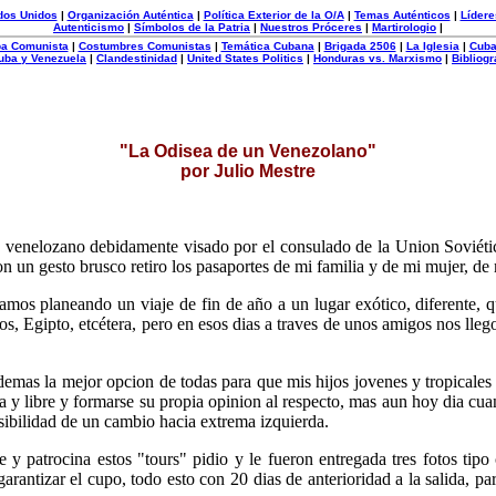
dos Unidos
|
Organización Auténtica
|
Política Exterior de la O/A
|
Temas Auténticos
|
Lídere
Autenticismo
|
Símbolos de la Patria
|
Nuestros Próceres
|
Martirologio
|
uba Comunista
|
Costumbres Comunistas
|
Temática Cubana
|
Brigada 2506
|
La Iglesia
|
Cuba
uba y Venezuela
|
Clandestinidad
|
United States Politics
|
Honduras vs. Marxismo
|
Bibliogr
"La Odisea de un Venezolano"
por Julio Mestre
e venelozano debidamente visado por el consulado de la Union Soviéti
on un gesto brusco retiro los pasaportes de mi familia y de mi mujer, de
os planeando un viaje de fin de año a un lugar exótico, diferente, q
 Egipto, etcétera, pero en esos dias a traves de unos amigos nos llego
demas la mejor opcion de todas para que mis hijos jovenes y tropicales 
a y libre y formarse su propia opinion al respecto, mas aun hoy dia cu
sibilidad de un cambio hacia extrema izquierda.
y patrocina estos "tours" pidio y le fueron entregada tres fotos tipo 
arantizar el cupo, todo esto con 20 dias de anterioridad a la salida, pa