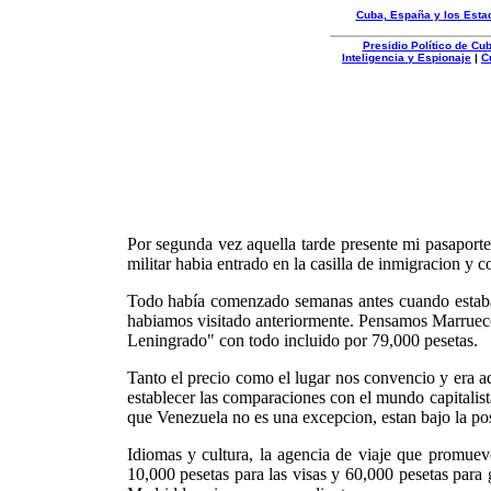
Cuba, España y los Esta
Presidio Político de C
Inteligencia y Espionaje
|
C
Organizacion
Autentica
Por segunda vez aquella tarde presente mi pasaport
militar habia entrado en la casilla de inmigracion y c
Todo había comenzado semanas antes cuando estabam
habiamos visitado anteriormente. Pensamos Marruecos,
Leningrado" con todo incluido por 79,000 pesetas.
Tanto el precio como el lugar nos convencio y era a
establecer las comparaciones con el mundo capitalist
que Venezuela no es una excepcion, estan bajo la po
Idiomas y cultura, la agencia de viaje que promueve 
10,000 pesetas para las visas y 60,000 pesetas para g