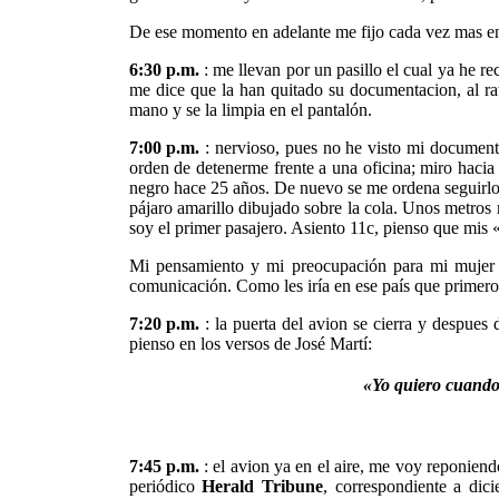
De ese momento en adelante me fijo cada vez mas en 
6:30 p.m.
: me llevan por un pasillo el cual ya he re
me dice que la han quitado su documentacion, al rato
mano y se la limpia en el pantalón.
7:00 p.m.
: nervioso, pues no he visto mi document
orden de detenerme frente a una oficina; miro hacia 
negro hace 25 años. De nuevo se me ordena seguirlos,
pájaro amarillo dibujado sobre la cola. Unos metros m
soy el primer pasajero. Asiento 11c, pienso que mis
Mi pensamiento y mi preocupación para mi mujer y
comunicación. Como les iría en ese país que primer
7:20 p.m.
: la puerta del avion se cierra y despues
pienso en los versos de José Martí:
«Yo quiero cuando
7:45 p.m.
: el avion ya en el aire, me voy reponiend
periódico
Herald Tribune
, correspondiente a dic