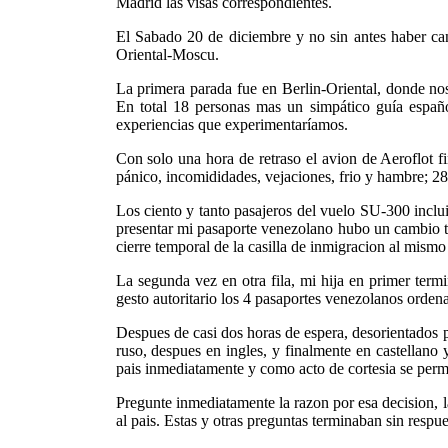
Madrid las visas correspondientes.
El Sabado 20 de diciembre y no sin antes haber ca
Oriental-Moscu.
La primera parada fue en Berlin-Oriental, donde nos
En total 18 personas mas un simpático guía españ
experiencias que experimentaríamos.
Con solo una hora de retraso el avion de Aeroflot f
pánico, incomididades, vejaciones, frio y hambre; 28
Los ciento y tanto pasajeros del vuelo SU-300 incluid
presentar mi pasaporte venezolano hubo un cambio tot
cierre temporal de la casilla de inmigracion al mismo
La segunda vez en otra fila, mi hija en primer termin
gesto autoritario los 4 pasaportes venezolanos ordena
Despues de casi dos horas de espera, desorientados por
ruso, despues en ingles, y finalmente en castellano
pais inmediatamente y como acto de cortesia se permit
Pregunte inmediatamente la razon por esa decision, l
al pais. Estas y otras preguntas terminaban sin respues