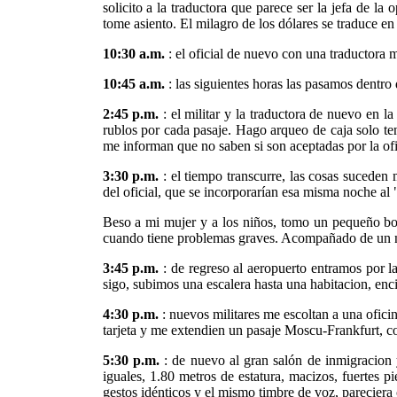
solicito a la traductora que parece ser la jefa de la
tome asiento. El milagro de los dólares se traduce en
10:30 a.m.
: el oficial de nuevo con una traductora 
10:45 a.m.
: las siguientes horas las pasamos dentro 
2:45 p.m.
: el militar y la traductora de nuevo en 
rublos por cada pasaje. Hago arqueo de caja solo teng
me informan que no saben si son aceptadas por la ofic
3:30 p.m.
: el tiempo transcurre, las cosas suceden 
del oficial, que se incorporarían esa misma noche al
Beso a mi mujer y a los niños, tomo un pequeño bo
cuando tiene problemas graves. Acompañado de un m
3:45 p.m.
: de regreso al aeropuerto entramos por la 
sigo, subimos una escalera hasta una habitacion, enci
4:30 p.m.
: nuevos militares me escoltan a una oficin
tarjeta y me extendien un pasaje Moscu-Frankfurt, con
5:30 p.m.
: de nuevo al gran salón de inmigracion 
iguales, 1.80 metros de estatura, macizos, fuertes p
gestos idénticos y el mismo timbre de voz, parecier