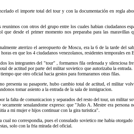
ncelado el importe total del tour y con la documentación en regla ab
 reunimos con otros del grupo entre los cuales habian ciudadanos esp
ol que desde el primer momento nos preparaba para las maravillas qu
inalmente aterrizo el aereopuerto de Moscu, era la 6 de la tarde del s
 horas en que los 4 ciudadanos venezolanos, residentes temporales en Es
os los integrantes del "tour" , formamos fila ordenada y silenciosa fren
al de actitud por parte del militar sovietico que autorizaba la entrada.
 tiempo que otro oficial hacia gestos para formaramos otras filas.
o presenta su pasaporte, hubo cambio total de actitud, el militar volvi
ndonos tomar asiento a la entrada de la sala de inmigracion.
 la falta de comunicacion y separados del resto del tour, un militar sov
 y secamente senalandome expreso: que "Julio A. Mestre era persona n
ia a mi mujer e hijos continuar con la gira turistica".
a cual no correspondia, pues el consulado sovietico me habia otorgado u
tas, solo con la fria mirada del oficial.