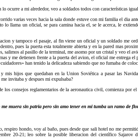
lo ocurre a mi alrededor, veo a soldados todos con características ig
corrido varias veces hacia la sala donde estuve con mi familia el dia an
 lo llama un oficial, se para camina hacia el, se le acerca, le extiende
acion y tampoco el pasaje, al fin viene un oficial y un soldado me o
dentro, pues la puerta esta totalmente abierta y en la pared mas proxi
 salimos al pasillo de la terminal, me asomo por un cristal y veo el av
as y me detienen frente a la puerta del avion, el oficial me entrega el p
 «cuidadores» han tenido la delicadeza sabiendo que no fumaba de colo
 mis hijos que quedaban en la Union Soviética a pasar las Navida
o me invitaba y despues mi expulsaba?
 de los consejos reglamentarios de la aeronautica civil, comienza por e
 me muera sin patria pero sin amo tener en mi tumba un ramo de flo
o, respiro hondo, voy al baño, pues desde que sali hotel no me permiti
iembre 20-21; leo sobre la posible liberacion del científico Sajarov