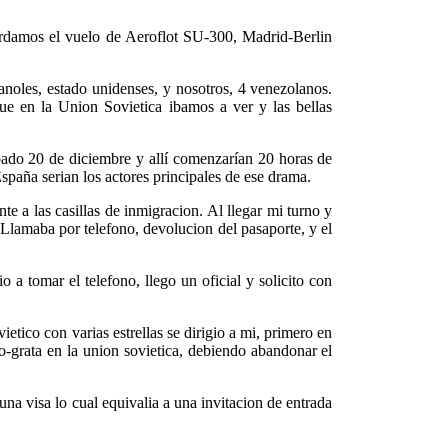
ordamos el vuelo de Aeroflot SU-300, Madrid-Berlin
anoles, estado unidenses, y nosotros, 4 venezolanos.
e en la Union Sovietica ibamos a ver y las bellas
abado 20 de diciembre y allí comenzarían 20 horas de
paña serian los actores principales de ese drama.
te a las casillas de inmigracion. Al llegar mi turno y
 Llamaba por telefono, devolucion del pasaporte, y el
o a tomar el telefono, llego un oficial y solicito con
ietico con varias estrellas se dirigio a mi, primero en
o-grata en la union sovietica, debiendo abandonar el
na visa lo cual equivalia a una invitacion de entrada