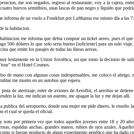
 operacion, me son negados, regreso al restaurante, voy a la cajera, en
 cuatro huevos semitibios, unas lascas de pan negro y líquido que podría
me informa de un vuelo a Frankfurt por Lufthansa ese mismo día a las 7
de la habitacion.
la habitacion me informa que debia comprar un ticket aereo, pues el qu
o 500 dólares lo que solo seria bueno [suficiente] para un solo viaje. 
ina que emite los pasajes de todas las líneas aereas.
muy lentamente en la Union Soviética, asi que tomo la decision de salir
 "tour" en el Hotel Cosmos.
lso de mano con algunas cosas indespensables, me coloco el abrigo, m
ilitar me monto en un autobus que espera.
pista de aterrizaje, entre de aviones de Aeroflot, el aerobus se detiene 
enden la luz, me indican un asiento, me apagan la luz y me dejan allí.
a publica del aeropuerto, donde una mujer me pide dinero, le enseño la ta
 el cual se queda el oficial.
y noto por primera vez que todos aquellos jovenes entre 18 y 20 años
iernas, espaldas anchas, grandes manos, rubios de ojos azules. Aquello
a como si fueran producto de algun experimento genético que ha dado co