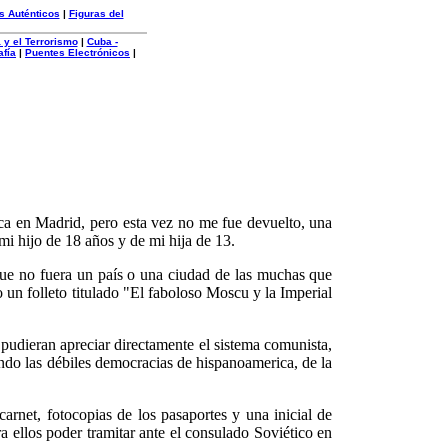
s Auténticos
|
Figuras del
 y el Terrorismo
|
Cuba -
afía
|
Puentes Electrónicos
|
ca en Madrid, pero esta vez no me fue devuelto, una
 mi hijo de 18 años y de mi hija de 13.
ue no fuera un país o una ciudad de las muchas que
 un folleto titulado "El faboloso Moscu y la Imperial
pudieran apreciar directamente el sistema comunista,
ando las débiles democracias de hispanoamerica, de la
carnet, fotocopias de los pasaportes y una inicial de
ra ellos poder tramitar ante el consulado Soviético en