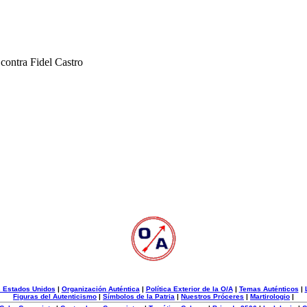
contra Fidel Castro
s Estados Unidos
|
Organización Auténtica
|
Política Exterior de la O/A
|
Temas Auténticos
|
Figuras del Autenticismo
|
Símbolos de la Patria
|
Nuestros Próceres
|
Martirologio
|