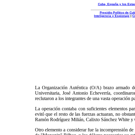
Cuba, España y los Esta
Presidio Político de C
Inteligencia y Espionaje
|
C
Organizacion
Autentica
La Organización Auténtica (O/A) brazo armado del 
Universitaria, José Antonio Echeverría, coordinaro
reclutaron a los integrantes de una vasta operación p
La operación contaba con suficientes elementos par
evitó que el resto de las fuerzas actuaran, no obstan
Ramón Rodríguez Milián, Calixto Sánchez White y Os
Otro elemento a considerar fue la incomprensión de