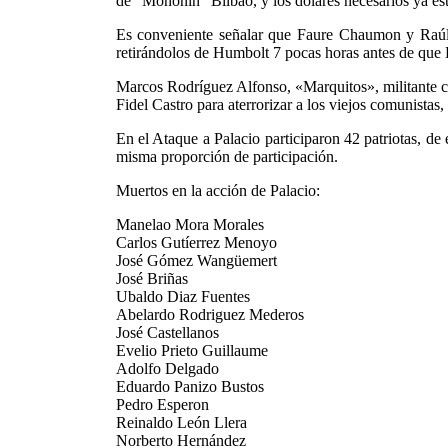
de "Mononin" Bilbao, y los dólares necesarios ya est
Es conveniente señalar que Faure Chaumon y Raúl 
retirándolos de Humbolt 7 pocas horas antes de que E
Marcos Rodríguez Alfonso, «Marquitos», militante co
Fidel Castro para aterrorizar a los viejos comunistas
En el Ataque a Palacio participaron 42 patriotas, de 
misma proporción de participación.
Muertos en la acción de Palacio:
Manelao Mora Morales
Carlos Gutíerrez Menoyo
José Gómez Wangüemert
José Briñas
Ubaldo Diaz Fuentes
Abelardo Rodriguez Mederos
José Castellanos
Evelio Prieto Guillaume
Adolfo Delgado
Eduardo Panizo Bustos
Pedro Esperon
Reinaldo León Llera
Norberto Hernández