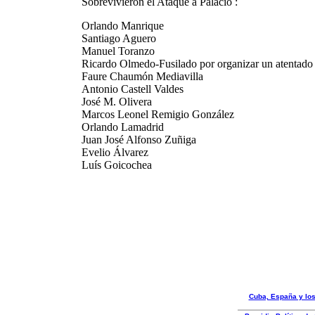
Sobrevivieron el Ataque a Palacio :
Orlando Manrique
Santiago Aguero
Manuel Toranzo
Ricardo Olmedo-Fusilado por organizar un atentado 
Faure Chaumón Mediavilla
Antonio Castell Valdes
José M. Olivera
Marcos Leonel Remigio González
Orlando Lamadrid
Juan José Alfonso Zuñiga
Evelio Álvarez
Luís Goicochea
Cuba, España y lo