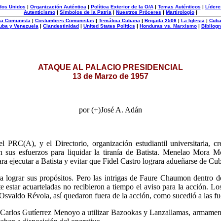
dos Unidos
|
Organización Auténtica
|
Política Exterior de la O/A
|
Temas Auténticos
|
Lídere
Autenticismo
|
Símbolos de la Patria
|
Nuestros Próceres
|
Martirologio
|
uba Comunista
|
Costumbres Comunistas
|
Temática Cubana
|
Brigada 2506
|
La Iglesia
|
Cuba
uba y Venezuela
|
Clandestinidad
|
United States Politics
|
Honduras vs. Marxismo
|
Bibliogr
ATAQUE AL PALACIO PRESIDENCIAL
13 de Marzo de 1957
por (+)José A. Adán
PRC(A), y el Directorio, organización estudiantil universitaria, cre
n sus esfuerzos para liquidar la tiranía de Batista. Menelao Mora M
ara ejecutar a Batista y evitar que Fidel Castro lograra adueñarse de Cu
a lograr sus propósitos. Pero las intrigas de Faure Chaumon dentro de
te estar acuarteladas no recibieron a tiempo el aviso para la acción. Lo
valdo Révola, así quedaron fuera de la acción, como sucedió a las fue
 Carlos Gutíerrez Menoyo a utilizar Bazookas y Lanzallamas, armamen