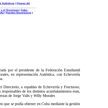
s Auténticos
|
Figuras del
 y el Terrorismo
|
Cuba -
afía
|
Puentes Electrónicos
|
ada por el presidente de la Federación Estudiantil
orales, en representación Auténtica, con Echeverría
ba.
l Directorio, a espaldas de Echeverría y Fructuoso,
s responsables de los distintos acuertalamientos eran,
rzas de Jorge Valls y Willy Morales
to que se podía obtener en Cuba mediante la gestión