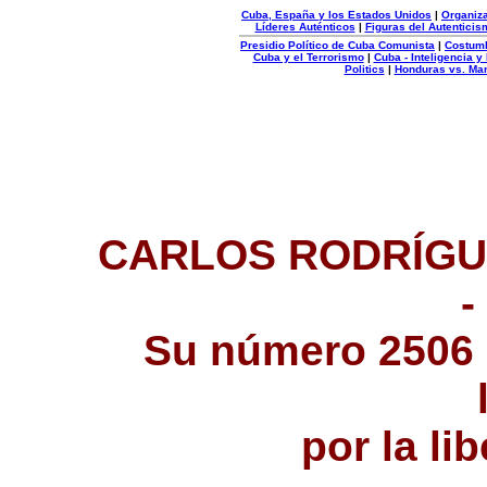
Cuba, España y los Estados Unidos
|
Organiza
Líderes Auténticos
|
Figuras del Autenticis
Presidio Político de Cuba Comunista
|
Costum
Cuba y el Terrorismo
|
Cuba - Inteligencia y
Politics
|
Honduras vs. Ma
Organizacion
Autentica
CARLOS RODRÍGU
-
Su número 2506 
por la li