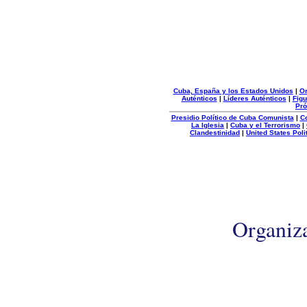
Cuba, España y los Estados Unidos
|
Or
Auténticos
|
Líderes Auténticos
|
Figu
Pró
Presidio Político de Cuba Comunista
|
C
La Iglesia
|
Cuba y el Terrorismo
|
Clandestinidad
|
United States Poli
Organiz